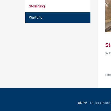
Steuerung
Wartung
St
Wir
Ein
ANPV
-
13, boulevard