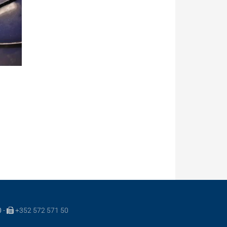
0
-
+352 572 571 50