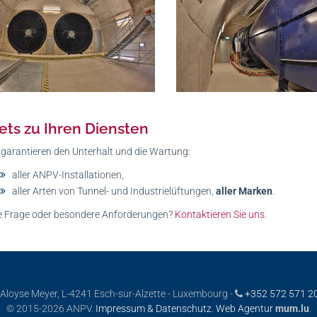
ets zu Ihren Diensten
 garantieren den Unterhalt und die Wartung:
aller ANPV-Installationen,
aller Arten von Tunnel- und Industrielüftungen,
aller Marken
.
e Frage oder besondere Anforderungen?
Kontaktieren Sie uns
.
 Aloyse Meyer, L-4241 Esch-sur-Alzette - Luxembourg -
+352 572 571 2
© 2015-2026 ANPV.
Impressum & Datenschutz
.
Web Agentur
mum.lu
.