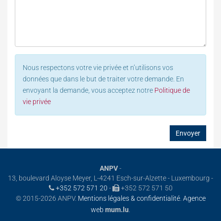
Nous respectons votre vie privée et n’utilisons vos
données que dans le but de traiter votre demande. En
envoyant la demande, vous acceptez notre
Politique de
vie privée
ANPV
-
13, boulevard Aloyse Meyer, L-4241 Esch-sur-Alzette - Luxembourg -
+352 572 571 20
-
+352 572 571 50
© 2015-2026 ANPV.
Mentions légales & confidentialité
.
Agence
web
mum.lu
.